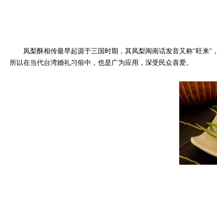
凤梨酥相传最早起源于三国时期，其凤梨闽南话发音又称"旺来"，象
所以在当代台湾婚礼习俗中，也是广为应用，深受民众喜爱。