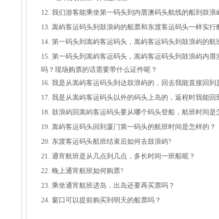
12. 我们游客能乘坐第一码头到内厝澳码头航线的船到鼓浪
13. 嵩屿客运码头到鼓浪屿的船票和东渡客运码头一样实行
14. 第一码头到嵩屿客运码头，嵩屿客运码头到鼓浪屿的
15. 第一码头到嵩屿客运码头，嵩屿客运码头到鼓浪屿内
吗？现场购票的话需要带什么证件呢？
16. 我是从嵩屿客运码头到达鼓浪屿的，回去我能直接回到
17. 我是从嵩屿客运码头以外的码头上岛的，返程时我能
18. 鼓浪屿回嵩屿客运码头要从哪个码头登船，航班时间是
19. 嵩屿客运码头回到厦门第一码头的航班时间是怎样的？
20. 东渡客运码头航班结束后如何去鼓浪屿?
21. 通宵航班是从几点到几点，多长时间一班船呢？
22. 晚上通宵航班如何购票?
23. 乘坐通宵航班进岛，出岛还要再买票吗？
24. 窗口可以提前购买到明天的船票吗？