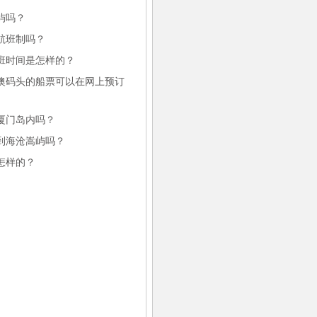
屿吗？
航班制吗？
航班时间是怎样的？
厝澳码头的船票可以在网上预订
厦门岛内吗？
回到海沧嵩屿吗？
怎样的？