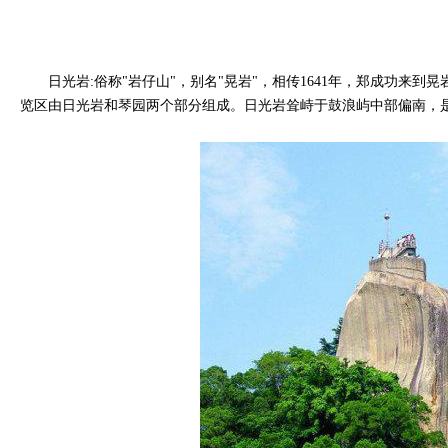
日光岩:俗称"岩仔山"，别名"晃岩"，相传1641年，郑成功来到
览区由日光岩和琴园两个部分组成。日光岩耸峙于鼓浪屿中部偏南，是