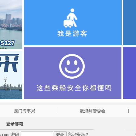
|
|
厦门海事局
鼓浪屿管委会
登录邮箱
y.com
密码:
忘记密码？