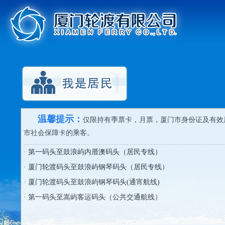
温馨提示：
仅限持有季票卡，月票，厦门市身份证及有效
市社会保障卡的乘客。
·
第一码头至鼓浪屿内厝澳码头（居民专线）
·
厦门轮渡码头至鼓浪屿钢琴码头（居民专线）
·
厦门轮渡码头至鼓浪屿钢琴码头(通宵航线)
·
第一码头至嵩屿客运码头（公共交通航线）