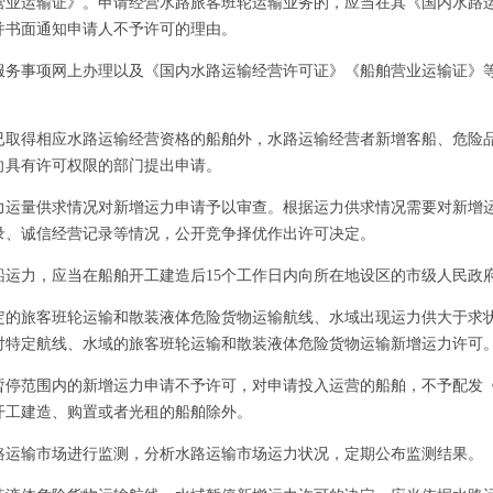
营业运输证》。申请经营水路旅客班轮运输业务的，应当在其《国内水路
并书面通知申请人不予许可的理由。
事项网上办理以及《国内水路运输经营许可证》《船舶营业运输证》等
得相应水路运输经营资格的船舶外，水路运输经营者新增客船、危险品
向具有许可权限的部门提出申请。
量供求情况对新增运力申请予以审查。根据运力供求情况需要对新增运
录、诚信经营记录等情况，公开竞争择优作出许可决定。
力，应当在船舶开工建造后15个工作日内向所在地设区的市级人民政
旅客班轮运输和散装液体危险货物运输航线、水域出现运力供大于求状
对特定航线、水域的旅客班轮运输和散装液体危险货物运输新增运力许可
范围内的新增运力申请不予许可，对申请投入运营的船舶，不予配发《
开工建造、购置或者光租的船舶除外。
输市场进行监测，分析水路运输市场运力状况，定期公布监测结果。