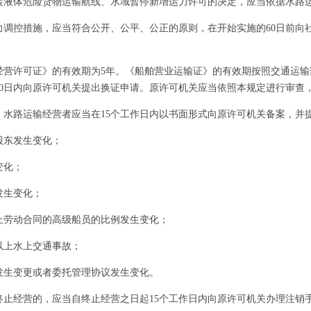
体危险货物运输航线、水域暂停新增运力许可的决定，应当依据水路运
控措施，应当符合公开、公平、公正的原则，在开始实施的60日前向
。
许可证》的有效期为5年。《船舶营业运输证》的有效期按照交通运输
30日内向原许可机关提出换证申请。原许可机关应当依照本规定进行审查
路运输经营者应当在15个工作日内以书面形式向原许可机关备案，并
东发生变化；
变化；
生变化；
劳动合同的高级船员的比例发生变化；
上水上交通事故；
生变更或者委托管理协议发生变化。
经营的，应当自终止经营之日起15个工作日内向原许可机关办理注销