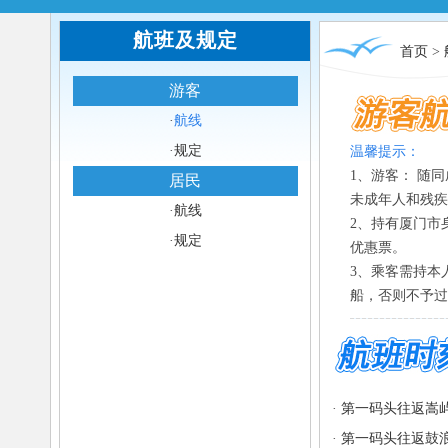
航班及规定
首页
>
游客
·
航线
·
规定
温馨提示：
1、游客： 随同
居民
未成年人和残疾
·
航线
2、持有厦门市
·
规定
优惠票。
3、乘客需持本
船，否则不予过
·
第一码头往返嵩屿
·
第一码头往返鼓