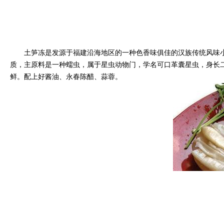
土笋冻是发源于福建沿海地区的一种色香味俱佳的汉族传统风味小
质，主原料是一种蠕虫，属于星虫动物门，学名可口革囊星虫，身长
鲜。配上好酱油、永春陈醋、蒜蓉。