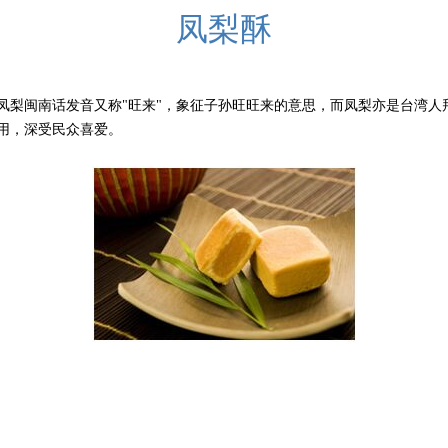
凤梨酥
闽南话发音又称"旺来"，象征子孙旺旺来的意思，而凤梨亦是台湾人拜拜
用，深受民众喜爱。